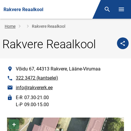
Rakvere Reaalkool
Otsing
Open/
Breadcrumb
Home
Rakvere Reaalkool
Rakvere Reaalkool
location
Võidu 67, 44313 Rakvere, Lääne-Virumaa
phone
322 3472 (kantselei)
E-mail
info@rakvererk.ee
Opening times
E-R
07.30-21.00
L-P
09.00-15.00
Location map