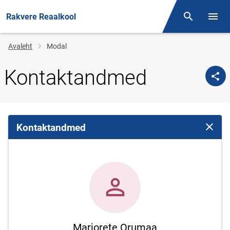
Rakvere Reaalkool
Otsing
Menüü
Jälglink
Avaleht
Modal
Kontaktandmed
Kontaktandmed
Sulge 
Marjorete Orumaa