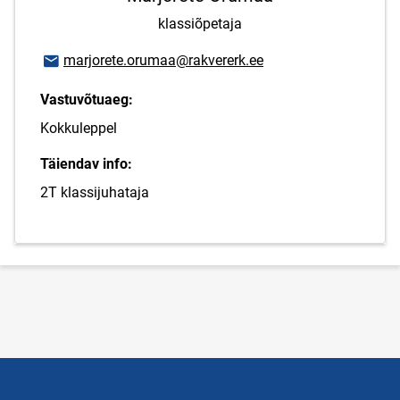
klassiõpetaja
E-posti aadress
marjorete.orumaa@rakvererk.ee
Vastuvõtuaeg:
Kokkuleppel
Täiendav info:
2T klassijuhataja