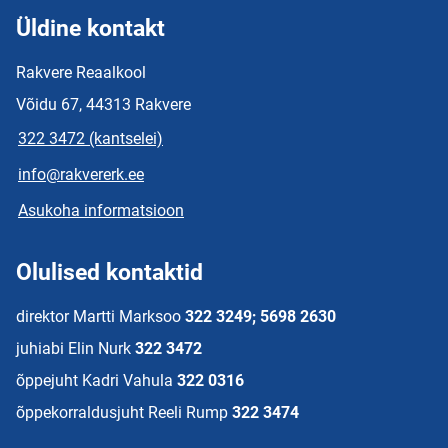
Üldine kontakt
Rakvere Reaalkool
Võidu 67, 44313 Rakvere
322 3472 (kantselei)
info@rakvererk.ee
Asukoha informatsioon
Olulised kontaktid
direktor Martti Marksoo
322 3249; 5698 2630
juhiabi Elin Nurk
322 3472
õppejuht Kadri Vahula
322 0316
õppekorraldusjuht Reeli Rump
322 3474