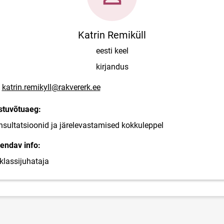
Katrin Remiküll
eesti keel
kirjandus
posti aadress
katrin.remikyll@rakvererk.ee
stuvõtuaeg:
sultatsioonid ja järelevastamised kokkuleppel
endav info:
klassijuhataja