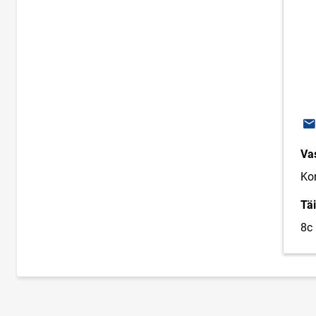
E-
Va
Kon
Täi
8c 