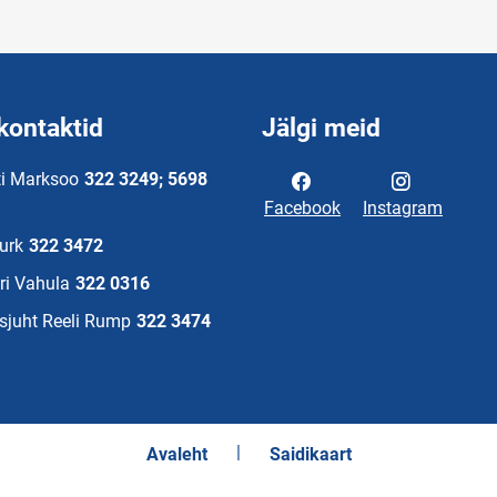
kontaktid
Jälgi meid
ti Marksoo
322 3249; 5698
Facebook
Instagram
Nurk
322 3472
ri Vahula
322 0316
sjuht Reeli Rump
322 3474
Avaleht
Saidikaart