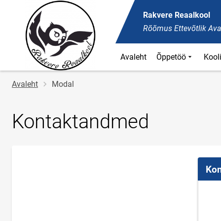
Rakvere Reaalkool
Rõõmus Ettevõtlik Ava
Avaleht
Õppetöö
Kool
Jälglink
Avaleht
Modal
Kontaktandmed
Kon