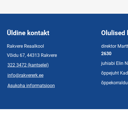
Üldine kontakt
Olulised 
Rakvere Reaalkool
direktor Mart
2630
Võidu 67, 44313 Rakvere
juhiabi Elin 
322 3472 (kantselei)
õppejuht Kad
info@rakvererk.ee
õppekorraldu
Asukoha informatsioon