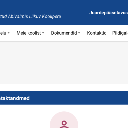
Juurdepääsetavus
tud Abivalmis Liikuv Koolipere
ielu
Meie koolist
Dokumendid
Kontaktid
Pildigal
taktandmed