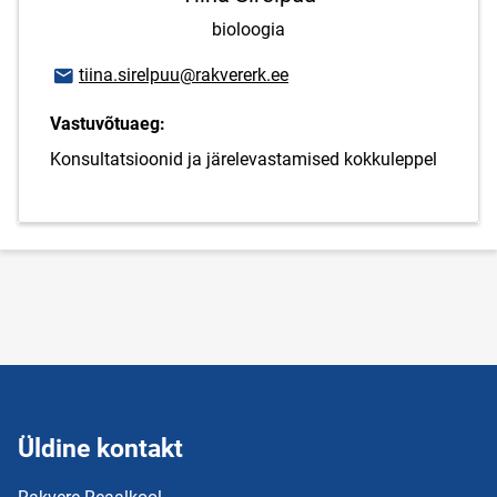
bioloogia
E-posti aadress
tiina.sirelpuu@rakvererk.ee
Vastuvõtuaeg:
Konsultatsioonid ja järelevastamised kokkuleppel
Üldine kontakt