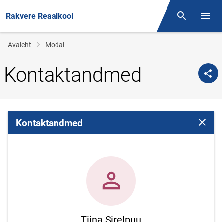
Rakvere Reaalkool
Otsing
Menüü
Jälglink
Avaleht
Modal
Kontaktandmed
Kontaktandmed
Sulge 
Tiina Sirelpuu