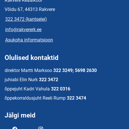
Rakvere Reaalkool
Võidu 67, 44313 Rakvere
322 3472 (kantselei)
info@rakvererk.ee
Asukoha informatsioon
Olulised kontaktid
direktor Martti Marksoo
322 3249; 5698 2630
juhiabi Elin Nurk
322 3472
õppejuht Kadri Vahula
322 0316
õppekorraldusjuht Reeli Rump
322 3474
Jälgi meid