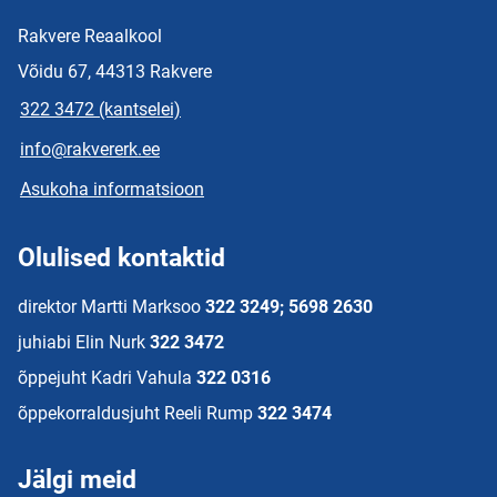
Rakvere Reaalkool
Võidu 67, 44313 Rakvere
322 3472 (kantselei)
info@rakvererk.ee
Asukoha informatsioon
Olulised kontaktid
direktor Martti Marksoo
322 3249; 5698 2630
juhiabi Elin Nurk
322 3472
õppejuht Kadri Vahula
322 0316
õppekorraldusjuht Reeli Rump
322 3474
Jälgi meid