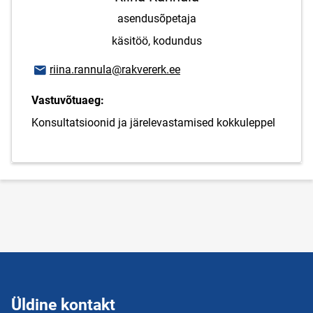
asendusõpetaja
käsitöö, kodundus
E-posti aadress
riina.rannula@rakvererk.ee
Vastuvõtuaeg:
Konsultatsioonid ja järelevastamised kokkuleppel
Üldine kontakt