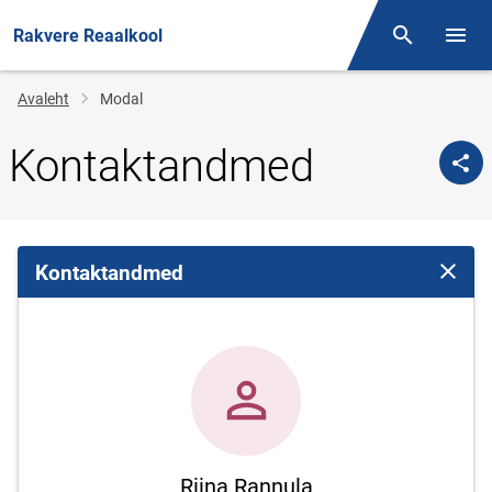
Rakvere Reaalkool
Otsing
Menüü
Jälglink
Avaleht
Modal
Kontaktandmed
Kontaktandmed
Sulge 
Riina Rannula