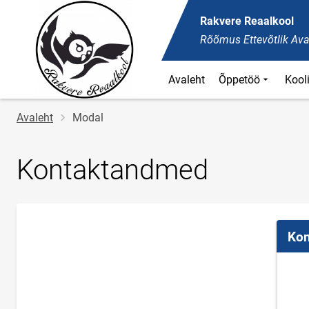
Rakvere Reaalkool
Rõõmus Ettevõtlik Ava
Avaleht
Õppetöö
Kool
Jälglink
Avaleht
Modal
Kontaktandmed
Kon