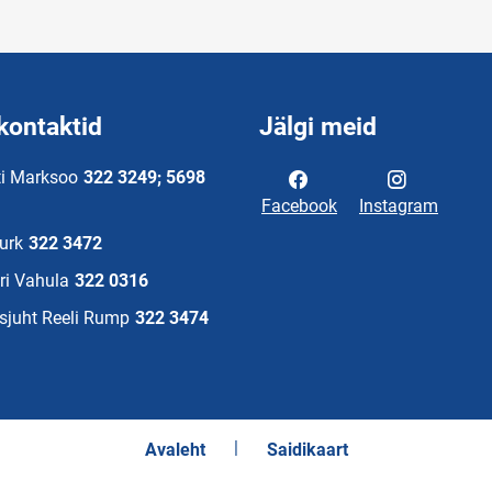
kontaktid
Jälgi meid
ti Marksoo
322 3249; 5698
Facebook
Instagram
Nurk
322 3472
ri Vahula
322 0316
sjuht Reeli Rump
322 3474
Avaleht
Saidikaart