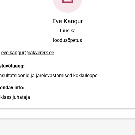
Eve Kangur
füüsika
loodusõpetus
posti aadress
eve.kangur@rakvererk.ee
stuvõtuaeg:
sultatsioonid ja järelevastamised kokkuleppel
endav info:
klassijuhataja