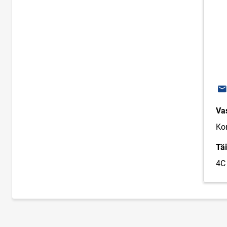
E-
Va
Kon
Täi
4C 