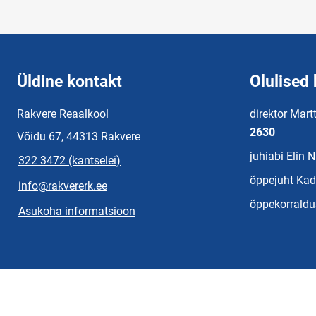
Üldine kontakt
Olulised 
Rakvere Reaalkool
direktor Mart
2630
Võidu 67, 44313 Rakvere
juhiabi Elin 
322 3472 (kantselei)
õppejuht Kad
info@rakvererk.ee
õppekorraldu
Asukoha informatsioon