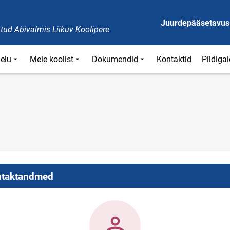
Juurdepääsetavus
tud Abivalmis Liikuv Koolipere
ielu
Meie koolist
Dokumendid
Kontaktid
Pildigal
taktandmed