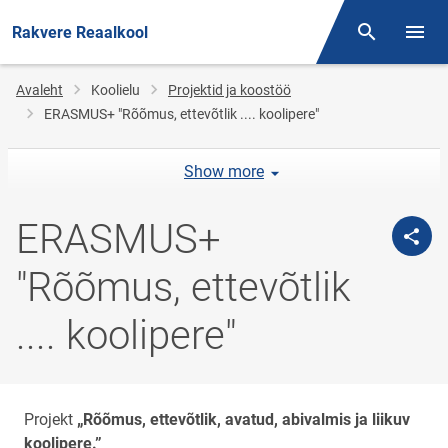
Rakvere Reaalkool
Otsing
Menüü
Jälglink
Avaleht
Koolielu
Projektid ja koostöö
ERASMUS+ "Rõõmus, ettevõtlik .... koolipere"
Show more
ERASMUS+
"Rõõmus, ettevõtlik
.... koolipere"
Projekt
„Rõõmus, ettevõtlik, avatud, abivalmis ja liikuv
koolipere.”