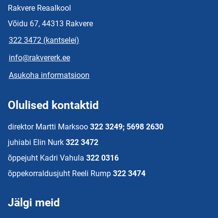
Rakvere Reaalkool
Võidu 67, 44313 Rakvere
322 3472 (kantselei)
info@rakvererk.ee
Asukoha informatsioon
Olulised kontaktid
direktor Martti Marksoo
322 3249; 5698 2630
juhiabi Elin Nurk
322 3472
õppejuht Kadri Vahula
322 0316
õppekorraldusjuht Reeli Rump
322 3474
Jälgi meid