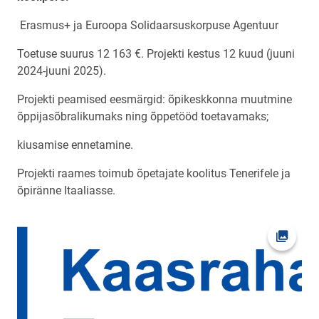
Erasmus+ ja Euroopa Solidaarsuskorpuse Agentuur
Toetuse suurus 12 163 €. Projekti kestus 12 kuud (juuni
2024-juuni 2025).
Projekti peamised eesmärgid: õpikeskkonna muutmine
õppijasõbralikumaks ning õppetööd toetavamaks;
kiusamise ennetamine.
Projekti raames toimub õpetajate koolitus Tenerifele ja
õpiränne Itaaliasse.
Ava fot