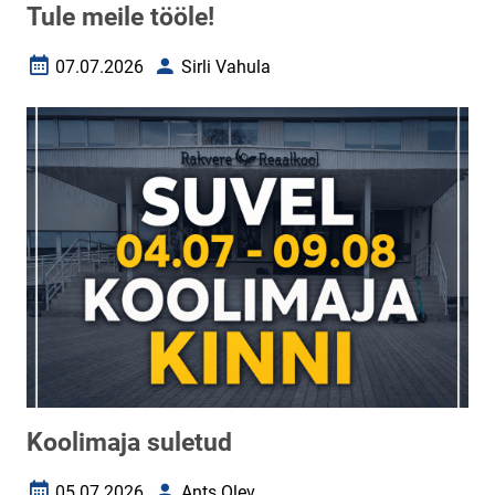
Tule meile tööle!
07.07.2026
Sirli Vahula
Loomise kuupäev
Autor
Koolimaja suletud
05.07.2026
Ants Olev