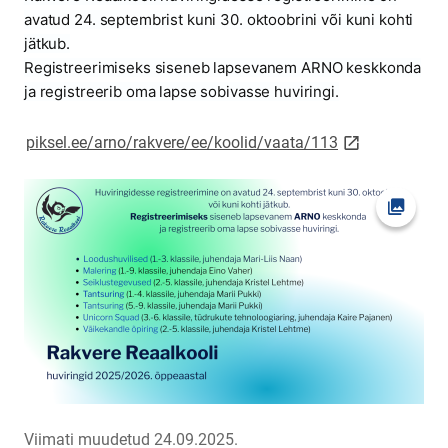
avatud 24. septembrist kuni 30. oktoobrini või kuni kohti
jätkub.
Registreerimiseks siseneb lapsevanem ARNO keskkonda
ja registreerib oma lapse sobivasse huviringi.
link opens on 
piksel.ee/arno/rakvere/ee/koolid/vaata/113
Ava fot
Viimati muudetud 24.09.2025.