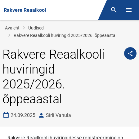
Rakvere Reaalkool
Otsing
Menüü
Jälglink
Avaleht
Uudised
Rakvere Reaalkooli huviringid 2025/2026. õppeaastal
Rakvere Reaalkooli
huviringid
2025/2026.
õppeaastal
Loomise kuupäev
autor
24.09.2025
Sirli Vahula
Rakvere Reaalkooli huviringidesse registreerimine on