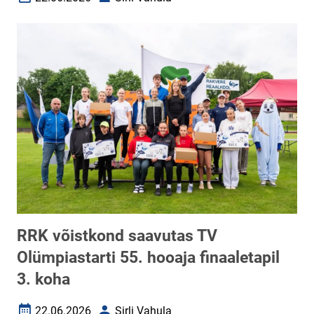
Loomise kuupäev
Autor
RRK võistkond saavutas TV
Olümpiastarti 55. hooaja finaaletapil
3. koha
22.06.2026
Sirli Vahula