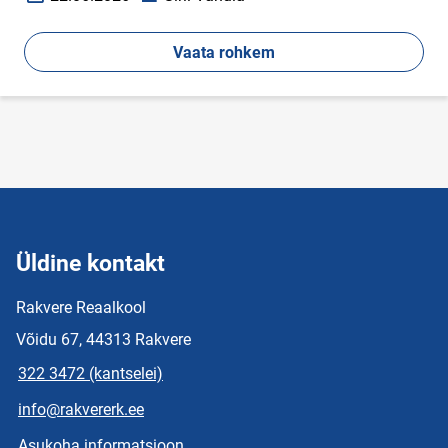
Loomise kuupäev
Autor
Vaata rohkem
Üldine kontakt
Rakvere Reaalkool
Võidu 67, 44313 Rakvere
322 3472 (kantselei)
info@rakvererk.ee
Asukoha informatsioon