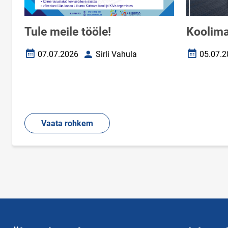
Tule meile tööle!
Koolima
07.07.2026
Sirli Vahula
05.07.2
Loomise kuupäev
Autor
Loomise k
Vaata rohkem