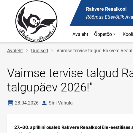
Rakvere Reaalkool
Rõõmus Ettevõtlik Ava
Avaleht
Õppetöö
Kool
Jälglink
Avaleht
Uudised
Vaimse tervise talgud Rakvere Reaal
Vaimse tervise talgud R
talgupäev 2026!"
Loomise kuupäev
autor
28.04.2026
Sirli Vahula
27.–30. aprillini osaleb Rakvere Reaalkool üle-eestilise