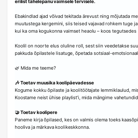
erilist tähelepanu vaimsele tervisele.
Ebakindlad ajad võivad tekitada ärevust ning mõjutada m
muutustega kergemini, siis teised vajavad rohkem tuge ja 
kui ka oma kogukonna vaimset heaolu – koos tegutsedes 
Koolil on noorte elus oluline roll, sest siin veedetakse 
pakkuda õpilastele lisatuge, õpetada sotsiaal-emotsiona
🌿 Mida me teeme?
🎶 Toetav muusika koolipäevadesse
Kogume kokku õpilaste ja koolitöötajate lemmiklaulud, mis 
Koostame neist ühise playlist’i, mida mängime vahetundid
🤝 Toetav koolipere
Paneme kirja õpilased, kes on valmis olema toeks kaasõpi
hooliva ja märkava koolikeskkonna.