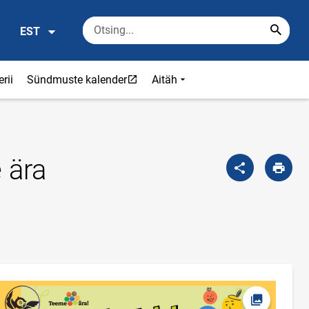
EST
Link avaneb uuel leheküljel
erii
Sündmuste kalender
Aitäh
 ära
Ava foto