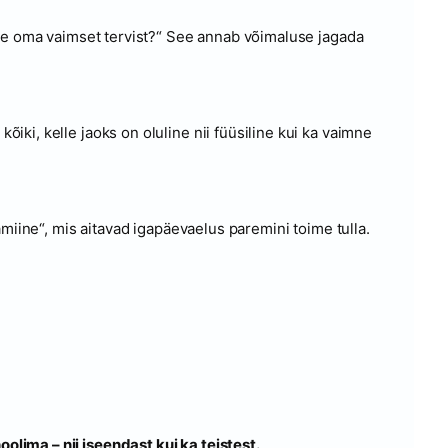
ame oma vaimset tervist?“ See annab võimaluse jagada
ki, kelle jaoks on oluline nii füüsiline kui ka vaimne
amiine“, mis aitavad igapäevaelus paremini toime tulla.
ima – nii iseendast kui ka teistest.