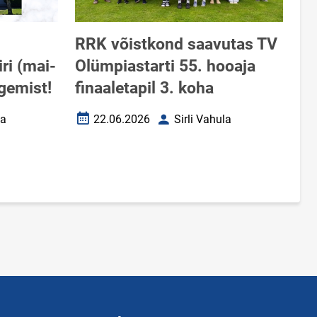
RRK võistkond saavutas TV
ri (mai-
Olümpiastarti 55. hooaja
gemist!
finaaletapil 3. koha
la
22.06.2026
Sirli Vahula
Loomise kuupäev
Autor