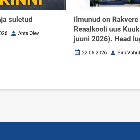
ja suletud
Ilmunud on Rakvere
Reaalkooli uus Kuuki
026
Ants Olev
uupäev
Autor
juuni 2026). Head lu
22.06.2026
Sirli Vahu
Loomise kuupäev
Autor