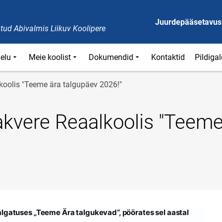
Juurdepääsetavus
tud Abivalmis Liikuv Koolipere
ielu
Meie koolist
Dokumendid
Kontaktid
Pildigal
koolis "Teeme ära talgupäev 2026!"
akvere Reaalkoolis "Teeme
s algatuses „Teeme Ära talgukevad“, pöörates sel aastal