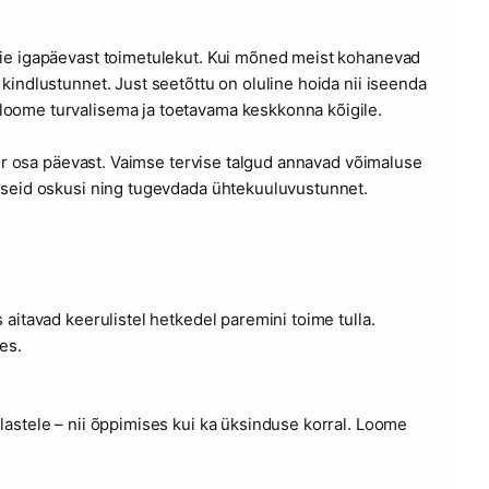
eie igapäevast toimetulekut. Kui mõned meist kohanevad
kindlustunnet. Just seetõttu on oluline hoida nii iseenda
loome turvalisema ja toetavama keskkonna kõigile.
suur osa päevast. Vaimse tervise talgud annavad võimaluse
alseid oskusi ning tugevdada ühtekuuluvustunnet.
aitavad keerulistel hetkedel paremini toime tulla.
es.
lastele – nii õppimises kui ka üksinduse korral. Loome