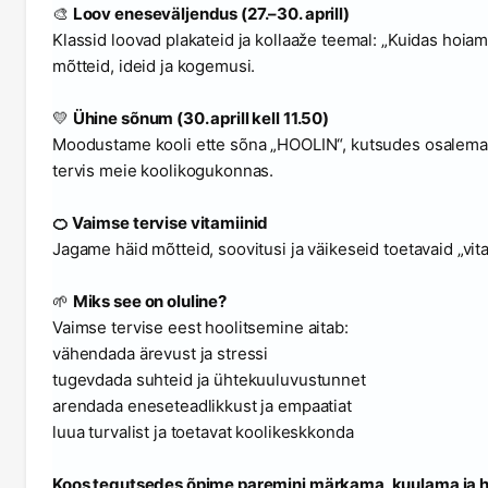
🎨
Loov eneseväljendus (27.–30. aprill)
Klassid loovad plakateid ja kollaaže teemal: „Kuidas hoi
mõtteid, ideid ja kogemusi.
💛
Ühine sõnum (30. aprill kell 11.50)
Moodustame kooli ette sõna „HOOLIN“, kutsudes osalema kõi
tervis meie koolikogukonnas.
🍊 Vaimse tervise vitamiinid
Jagame häid mõtteid, soovitusi ja väikeseid toetavaid „vit
🌱
Miks see on oluline?
Vaimse tervise eest hoolitsemine aitab:
vähendada ärevust ja stressi
tugevdada suhteid ja ühtekuuluvustunnet
arendada eneseteadlikkust ja empaatiat
luua turvalist ja toetavat koolikeskkonda
Koos tegutsedes õpime paremini märkama, kuulama ja hool