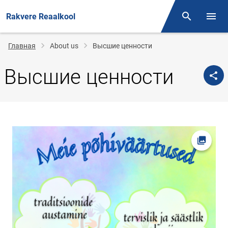
Rakvere Reaalkool
Поиск
Откр
Строка
Главная
About us
Высшие ценности
навигации
Высшие ценности
Открыт