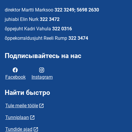
direktor Martti Marksoo
322 3249; 5698 2630
juhiabi Elin Nurk
322 3472
õppejuht Kadri Vahula
322 0316
õppekorraldusjuht Reeli Rump
322 3474
Подписывайтесь на нас
Facebook
Instagram
Найти быстро
Tule meile tööle
Tunniplaan
Tundide ajad