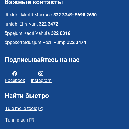
Важные контакты
direktor Martti Marksoo
322 3249; 5698 2630
juhiabi Elin Nurk
322 3472
õppejuht Kadri Vahula
322 0316
õppekorraldusjuht Reeli Rump
322 3474
Подписывайтесь на нас
Facebook
Instagram
Найти быстро
Tule meile tööle
Tunniplaan