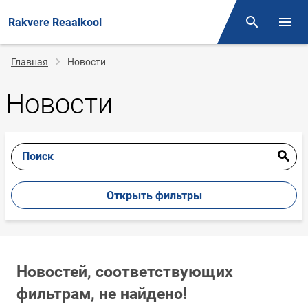
Rakvere Reaalkool
Поиск
Откр
Строка
Главная
Новости
навигации
Новости
Поиск
Открыть фильтры
Новостей, соответствующих
фильтрам, не найдено!