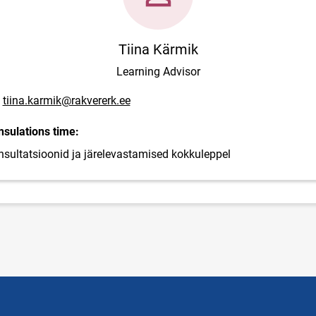
Tiina Kärmik
Learning Advisor
ail address
tiina.karmik@rakvererk.ee
sulations time:
sultatsioonid ja järelevastamised kokkuleppel