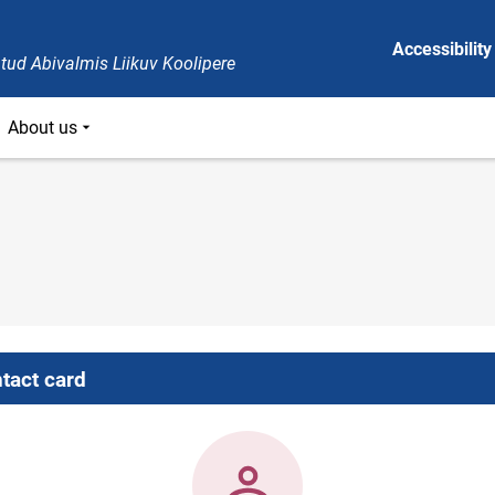
Accessibility
tud Abivalmis Liikuv Koolipere
About us
tact card