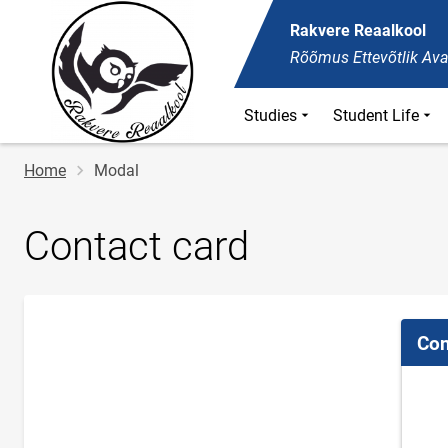
Rakvere Reaalkool
Rõõmus Ettevõtlik Ava
Studies
Student Life
Breadcrumb
Home
Modal
Contact card
Con