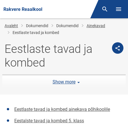
Rakvere Reaalkool
Otsing
Menüü
Jälglink
Avaleht
Dokumendid
Dokumendid
Ainekavad
Eestlaste tavad ja kombed
Eestlaste tavad ja
kombed
Show more
Eestlaste tavad ja kombed ainekava põhikoolile
Eestalste tavad ja kombed 5. klass