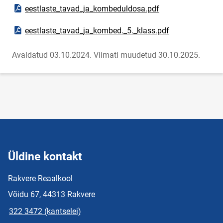
Ava PDF-dokument
eestlaste_tavad_ja_kombeduldosa.pdf
Ava PDF-dokument
eestlaste_tavad_ja_kombed._5._klass.pdf
Avaldatud 03.10.2024.
Viimati muudetud 30.10.2025.
Üldine kontakt
Rakvere Reaalkool
Võidu 67, 44313 Rakvere
322 3472 (kantselei)