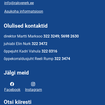
info@rakvererk.ee
Asukoha informatsioon
Olulised kontaktid
direktor Martti Marksoo
322 3249; 5698 2630
juhiabi Elin Nurk
322 3472
õppejuht Kadri Vahula
322 0316
õppekorraldusjuht Reeli Rump
322 3474
Jälgi meid
Facebook
Instagram
Otsi kiiresti