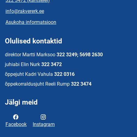
322 3472 (kantselei)
info@rakvererk.ee
Asukoha informatsioon
Olulised kontaktid
direktor Martti Marksoo
322 3249; 5698 2630
juhiabi Elin Nurk
322 3472
õppejuht Kadri Vahula
322 0316
õppekorraldusjuht Reeli Rump
322 3474
Jälgi meid
Facebook
Instagram