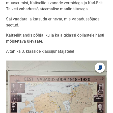
muuseumist, Kaitseliidu vanade vormidega ja Karl-Erik
Talveti vabadussõjateemalise maalinäitusega.
Sai vaadata ja katsuda erinevat, mis Vabadussõjaga
seotud.
Kaitseliit andis põhjaliku ja ka algklassi õpilastele hästi
mõistetava ülevaate.
Aitäh ka 3. klasside klassijuhatajatele!
Ava fot