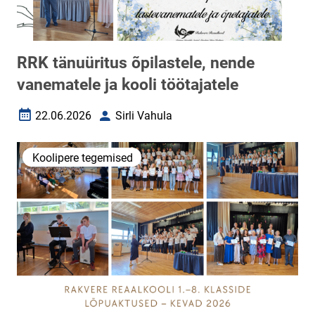
RRK tänuüritus õpilastele, nende
vanematele ja kooli töötajatele
22.06.2026
Sirli Vahula
Loomise kuupäev
Autor
Koolipere tegemised