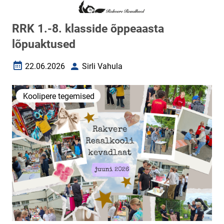
RRK 1.-8. klasside õppeaasta
lõpuaktused
22.06.2026
Sirli Vahula
Loomise kuupäev
Autor
Koolipere tegemised