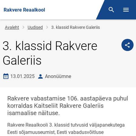
Rakvere Reaalkool
Otsing
Menüü
Jälglink
Avaleht
Uudised
3. klassid Rakvere Galeriis
3. klassid Rakvere
Galeriis
Loomise kuupäev
autor
13.01.2025
Anonüümne
Rakvere vabastamise 106. aastapäeva puhul
korraldas Kaitseliit Rakvere Galeriis
isamaalise näituse.
Rakvere Reaalkooli 3. klassid tutvusid väljapanekutega
Eesti sõjamuuseumist, Eesti vabadusvõitluse