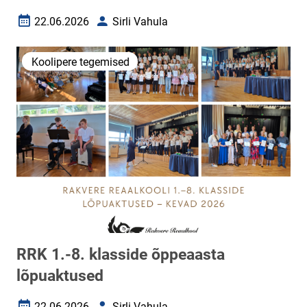
22.06.2026
Sirli Vahula
Loomise kuupäev
Autor
Koolipere tegemised
RRK 1.-8. klasside õppeaasta
lõpuaktused
22.06.2026
Sirli Vahula