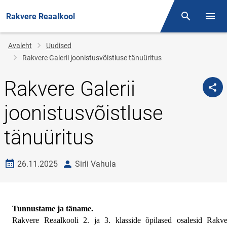
Rakvere Reaalkool
Otsing
Menüü
Jälglink
Avaleht
Uudised
Rakvere Galerii joonistusvõistluse tänuüritus
Rakvere Galerii
joonistusvõistluse
tänuüritus
Loomise kuupäev
autor
26.11.2025
Sirli Vahula
Tunnustame ja täname.
Rakvere Reaalkooli 2. ja 3. klasside õpilased osalesid Rakver