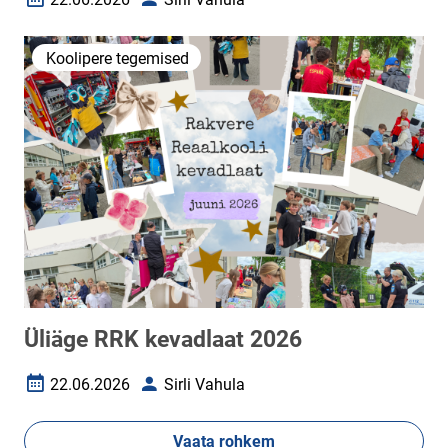
Loomise kuupäev
Autor
Koolipere tegemised
Üliäge RRK kevadlaat 2026
22.06.2026
Sirli Vahula
Loomise kuupäev
Autor
Vaata rohkem