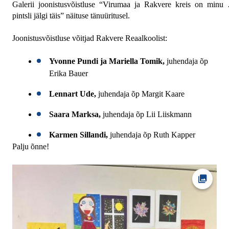
Galerii joonistusvõistluse “Virumaa ja Rakvere kreis on minu 
pintsli jälgi täis” näituse tänuüritusel.
Joonistusvõistluse võitjad Rakvere Reaalkoolist:
Yvonne Pundi ja Mariella Tomik, 
juhendaja õp 
Erika Bauer
Lennart Ude, 
juhendaja õp Margit Kaare
Saara Marksa, 
juhendaja õp Lii Liiskmann 
Karmen Sillandi, 
juhendaja õp Ruth Kapper
Palju õnne!
Ava fot