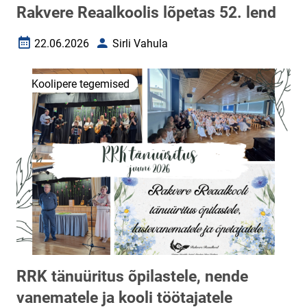
Rakvere Reaalkoolis lõpetas 52. lend
22.06.2026
Sirli Vahula
Loomise kuupäev
Autor
Koolipere tegemised
RRK tänuüritus õpilastele, nende
vanematele ja kooli töötajatele