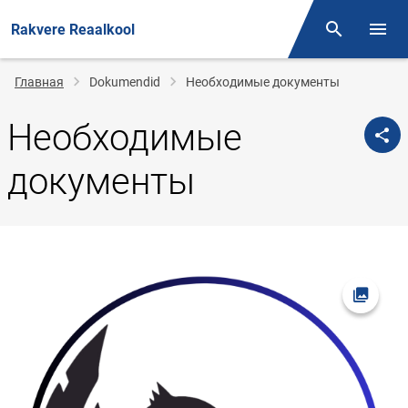
Rakvere Reaalkool
Поиск
Откр
Строка
Главная
Dokumendid
Необходимые документы
навигации
Необходимые
документы
Открыт