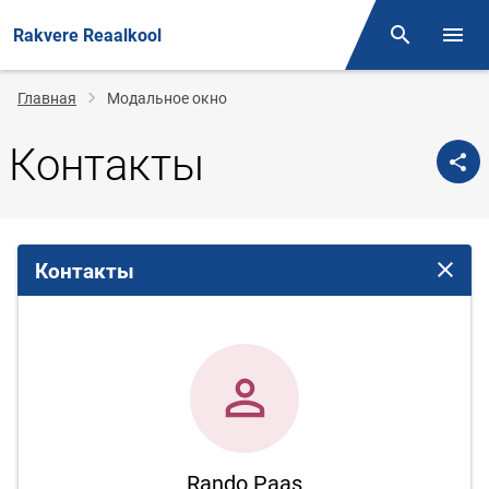
Rakvere Reaalkool
Поиск
Откр
Строка
Главная
Модальное окно
навигации
Контакты
Контакты
Закрыт
Rando Paas