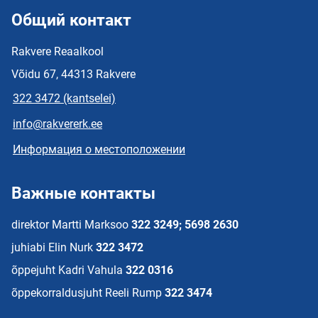
Общий контакт
Rakvere Reaalkool
Võidu 67, 44313 Rakvere
322 3472 (kantselei)
info@rakvererk.ee
Информация о местоположении
Важные контакты
direktor Martti Marksoo
322 3249; 5698 2630
juhiabi Elin Nurk
322 3472
õppejuht Kadri Vahula
322 0316
õppekorraldusjuht Reeli Rump
322 3474